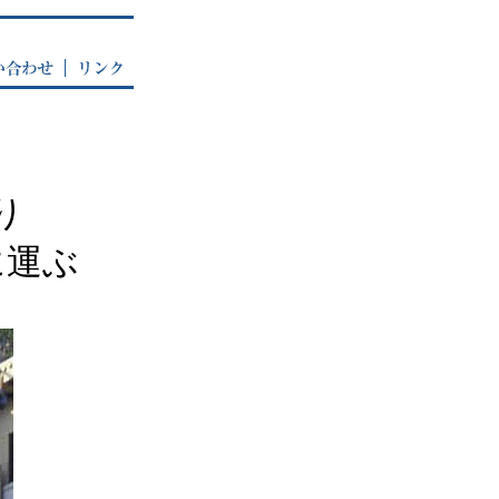
り
に運ぶ