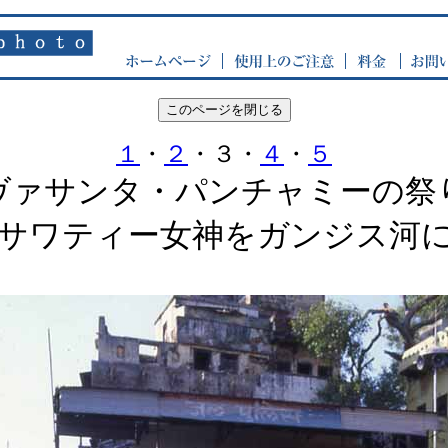
１
・
２
・３・
４
・
５
ヴァサンタ・パンチャミーの祭
サワティー女神をガンジス河