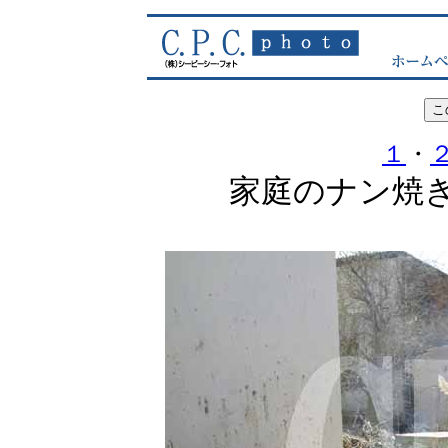
１
・
家庭のナン焼