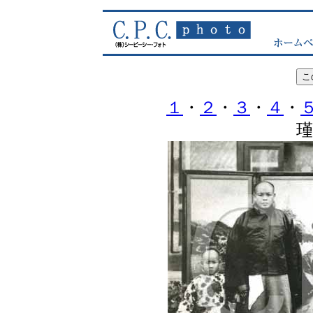
１
・
２
・
３
・
４
・
瑾