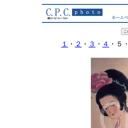
１
・
２
・
３
・
４
・５